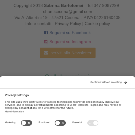
Copyright 2018
Sabrina Bartolomei
-
Tel 347 9087299
-
shanticesena@gmail.com
Via A. Albertini 19 - 47521 Cesena - P.IVA 04226160408
Info e contatti
|
Privacy Policy
|
Cookie policy
Seguimi su Facebook
Seguimi su Instagram
Iscriviti alla Newsletter
Collaborazioni: